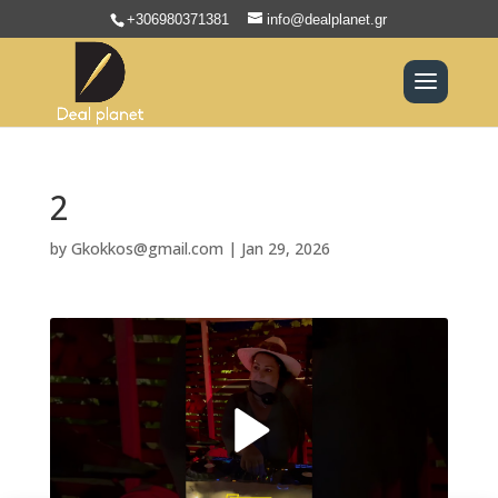
+306980371381
info@dealplanet.gr
2
by
Gkokkos@gmail.com
|
Jan 29, 2026