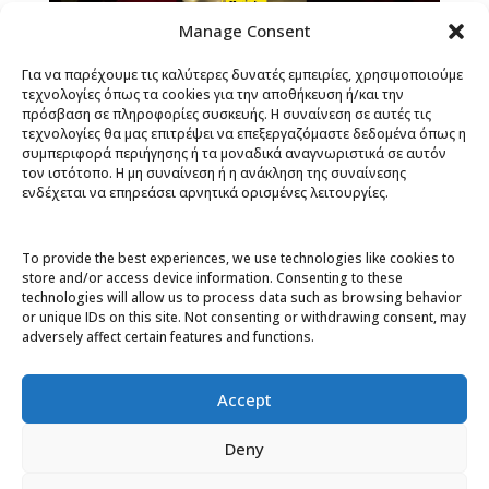
Manage Consent
0
views
Για να παρέχουμε τις καλύτερες δυνατές εμπειρίες, χρησιμοποιούμε
party
τεχνολογίες όπως τα cookies για την αποθήκευση ή/και την
πρόσβαση σε πληροφορίες συσκευής. Η συναίνεση σε αυτές τις
τεχνολογίες θα μας επιτρέψει να επεξεργαζόμαστε δεδομένα όπως η
συμπεριφορά περιήγησης ή τα μοναδικά αναγνωριστικά σε αυτόν
τον ιστότοπο. Η μη συναίνεση ή η ανάκληση της συναίνεσης
ενδέχεται να επηρεάσει αρνητικά ορισμένες λειτουργίες.
Related Videos
To provide the best experiences, we use technologies like cookies to
store and/or access device information. Consenting to these
technologies will allow us to process data such as browsing behavior
or unique IDs on this site. Not consenting or withdrawing consent, may
00:35
adversely affect certain features and functions.
3
1
6 months ago
1
views
6 months ago
0
views
•
•
party
party
Accept
Deny